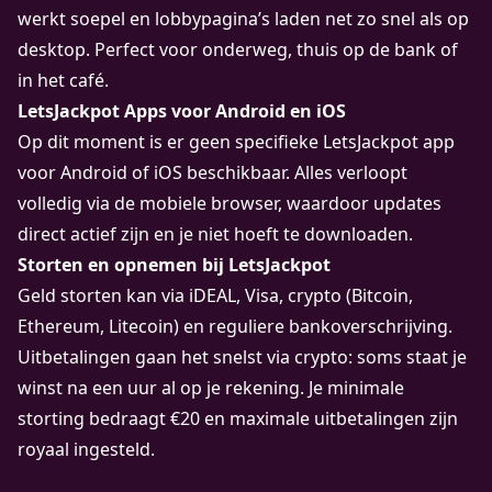
werkt soepel en lobbypagina’s laden net zo snel als op
desktop. Perfect voor onderweg, thuis op de bank of
in het café.
LetsJackpot Apps voor Android en iOS
Op dit moment is er geen specifieke LetsJackpot app
voor Android of iOS beschikbaar. Alles verloopt
volledig via de mobiele browser, waardoor updates
direct actief zijn en je niet hoeft te downloaden.
Storten en opnemen bij LetsJackpot
Geld storten kan via iDEAL, Visa, crypto (Bitcoin,
Ethereum, Litecoin) en reguliere bankoverschrijving.
Uitbetalingen gaan het snelst via crypto: soms staat je
winst na een uur al op je rekening. Je minimale
storting bedraagt €20 en maximale uitbetalingen zijn
royaal ingesteld.