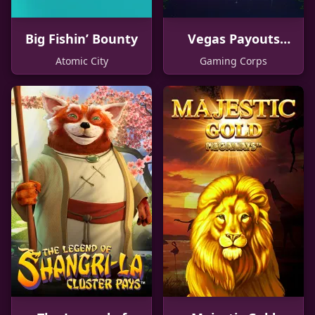
Big Fishin’ Bounty
Vegas Payouts
Rapid Hold & Win
Atomic City
Gaming Corps