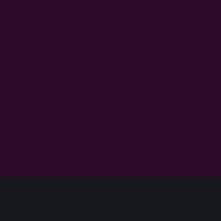
LetsJackpot