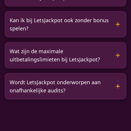
Kan ik bij LetsJackpot ook zonder bonus
spelen?
Wat zijn de maximale
uitbetalingslimieten bij LetsJackpot?
Wordt LetsJackpot onderworpen aan
onafhankelijke audits?